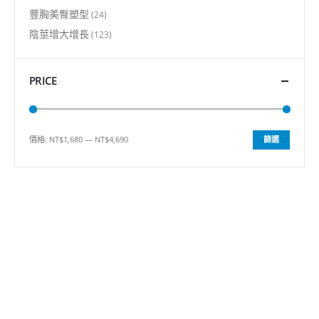
豐胸美臀塑型
(24)
陰莖增大增長
(123)
PRICE
價格:
NT$1,680
—
NT$4,690
篩選
最
最
低
高
價
價
格
格
客戶服務
關於我們
常見問題解答
查詢訂單