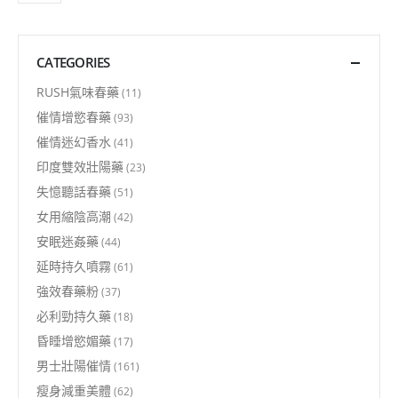
CATEGORIES
RUSH氣味春藥
(11)
催情增慾春藥
(93)
催情迷幻香水
(41)
印度雙效壯陽藥
(23)
失憶聽話春藥
(51)
女用縮陰高潮
(42)
安眠迷姦藥
(44)
延時持久噴霧
(61)
強效春藥粉
(37)
必利勁持久藥
(18)
昏睡增慾媚藥
(17)
男士壯陽催情
(161)
瘦身減重美體
(62)