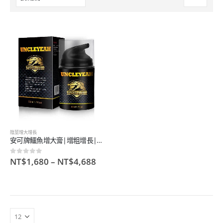
陰莖增大增長
安可牌鱷魚增大膏|增粗增長|延時助勃|使用方便|植物萃取|健康不麻木
NT$
1,680
–
NT$
4,688
0
out of 5